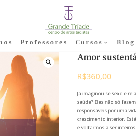
mos
Professores
Cursos
Blog
Amor sustentá
R$
360,00
Já imaginou se sexo e re
saúde? Eles não só fazem
responsáveis por uma vida
crescimento interior. Est
e voltarmos a ser inteiros