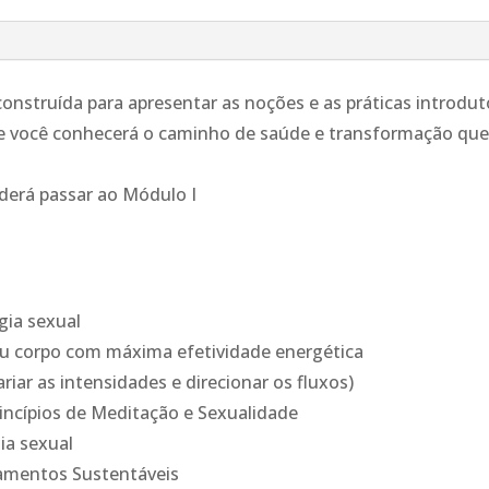
online
 construída para apresentar as noções e as práticas introdu
você conhecerá o caminho de saúde e transformação que e
derá passar ao Módulo I
gia sexual
seu corpo com máxima efetividade energética
riar as intensidades e direcionar os fluxos)
rincípios de Meditação e Sexualidade
ia sexual
namentos Sustentáveis