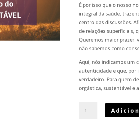
É por isso que o nosso n
integral da saúde, trazen
centro das discussões. A
de relações superficiais,
Queremos maior prazer, v
não sabemos como conse
Aqui, nós indicamos um c
autenticidade e que, por
verdadeiro. Para quem de
orgástica, sustentável e
Quantidade
Adicio
de
Amor
sustentável